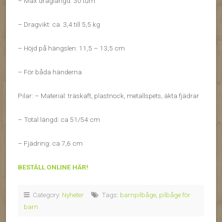
– Max draglängd: 30 tum
– Dragvikt: ca. 3,4 till 5,5 kg
– Höjd på hängslen: 11,5 – 13,5 cm
– För båda händerna
Pilar: – Material: träskaft, plastnock, metallspets, äkta fjädrar
– Total längd: ca 51/54 cm
– Fjädring: ca 7,6 cm
BESTÄLL ONLINE HÄR!
Category:
Nyheter
Tags:
barnpilbåge
,
pilbåge för
barn