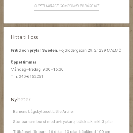
SUPER MIRAGE COMPOUND PILBÅGE KIT
Hitta till oss
Fritid och prylar Sweden
, Höjdrodergatan 29, 21239 MALMÖ
Öppet timmar
Måndag—fredag: 9:30–16:30
Tfn: 040-6152251
Nyheter
Barnens bågskytteset Little Archer
Stor barnarmborst med avtryckare, träleksak, inkl. 3 pilar
Träbågset för barn, 16 delar, 10 pilar, båglängd 100 cm