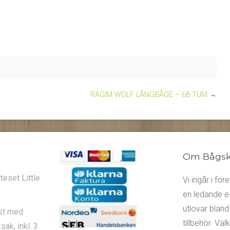
RAGIM WOLF LÅNGBÅGE – 68 TUM
→
Om Bågsky
eset Little
Vi ingår i fö
en ledande e-
utlovar bland
st med
tillbehör. V
sak, inkl. 3