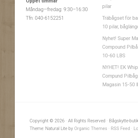
Öppet timmar
pilar
Måndag—fredag: 9:30–16:30
Tfn: 040-6152251
Träbågset för bar
10 pilar, båglän
Nyhet! Super Ma
Compound Pilbåg
10-60 LBS
NYHET! EK Whip
Compund Pilbå
Magasin 15-50 l
Copyright © 2026 · All Rights Reserved · Bågskytte-buti
Theme: Natural Lite by
Organic Themes
·
RSS Feed
·
Lo