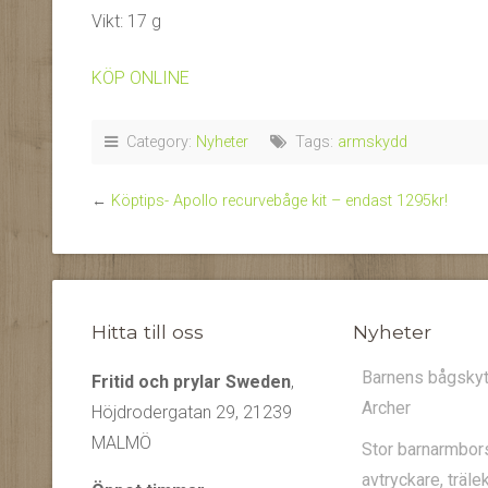
Vikt: 17 g
KÖP ONLINE
Category:
Nyheter
Tags:
armskydd
←
Köptips- Apollo recurvebåge kit – endast 1295kr!
Hitta till oss
Nyheter
Barnens bågskytt
Fritid och prylar Sweden
,
Archer
Höjdrodergatan 29, 21239
MALMÖ
Stor barnarmbor
avtryckare, trälek