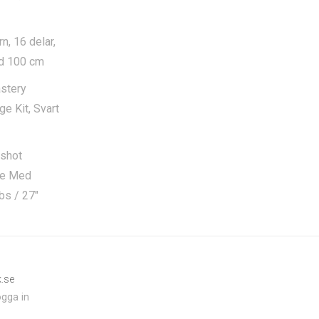
n, 16 delar,
gd 100 cm
stery
e Kit, Svart
shot
ge Med
bs / 27″
k.se
gga in