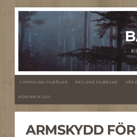
B
K
COMPOUND PILBÅGAR
RECURVE PILBÅGAR
VÅR 
KONTAKTA OSS
ARMSKYDD FÖR