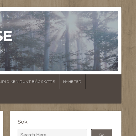
SE
K!
URIDIKEN RUNT BÅGSKYTTE
NYHETER
Sök