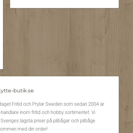
tte-butik.se
retaget Fritid och Prylar Sweden som sedan 2004 är
handlare inom fritid och hobby sortimentet. Vi
 Sveriges lägsta priser på pilbågar och pilbåge
älkommen med din order!