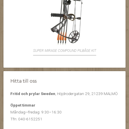
SUPER MIRAGE COMPOUND PILBÅGE KIT
Hitta till oss
Fritid och prylar Sweden
, Höjdrodergatan 29, 21239 MALMÖ
Öppet timmar
Måndag—fredag: 9:30–16:30
Tfn: 040-6152251