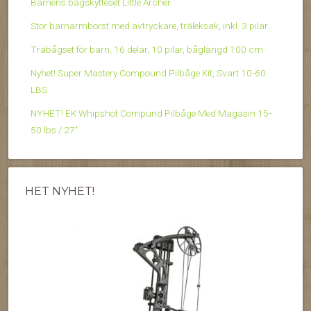
Barnens bågskytteset Little Archer
Stor barnarmborst med avtryckare, träleksak, inkl. 3 pilar
Träbågset för barn, 16 delar, 10 pilar, båglängd 100 cm
Nyhet! Super Mastery Compound Pilbåge Kit, Svart 10-60
LBS
NYHET! EK Whipshot Compund Pilbåge Med Magasin 15-
50 lbs / 27″
HET NYHET!