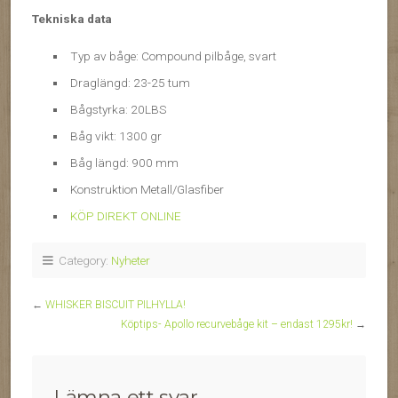
Tekniska data
Typ av båge: Compound pilbåge, svart
Draglängd: 23-25 tum
Bågstyrka: 20LBS
Båg vikt: 1300 gr
Båg längd: 900 mm
Konstruktion Metall/Glasfiber
KÖP DIREKT ONLINE
Category:
Nyheter
←
WHISKER BISCUIT PILHYLLA!
Köptips- Apollo recurvebåge kit – endast 1295kr!
→
Lämna ett svar